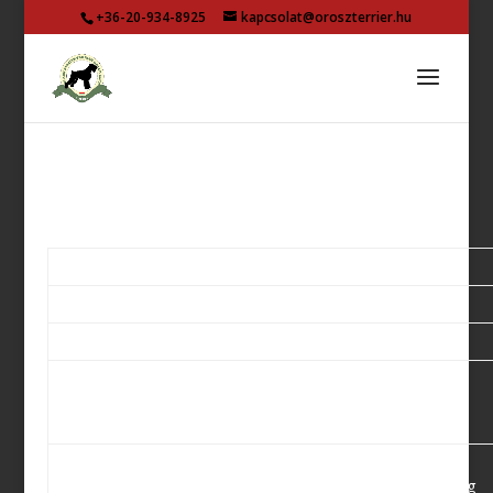
+36-20-934-8925
kapcsolat@oroszterrier.hu
Testkiállítás
2019.10.06. Komárom-CACIB-Derby Show
Bíró: Oláh Gábor (HU)
Kan
Red
K1,CAC, Derby
Növendék
Daybreak
Győztes, Best
Enzo
Derby
Supra
Nyílt
Omnes
Nem jelent meg