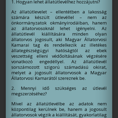
1. Hogyan lehet állatútlevélhez hozzájutni?
Az állatútlevelet – ellentétben a lakosság
számára készült útlevéllel – nem az
önkormányzatok okmányirodáiban, hanem
az állatorvosoknál lehet igényelni. Az
állatútlevél kiállítására minden olyan
állatorvos jogosult, aki Magyar Állatorvosi
Kamarai tag és rendelkezik az illetékes
állategészségügyi hatóságtól az ebek
veszettség elleni védőoltásának végzésére
vonatkozó engedéllyel. Az állatútlevél
sorszámozott szigorú számadású okirat,
melyet a jogosult állatorvosok a Magyar
Állatorvosi Kamarától szereznek be.
2. Mennyi idő szükséges az útlevél
megszerzéséhez?
Mivel az állatútlevélbe az adatok nem
központilag kerülnek be, hanem a jogosult
állatorvosok végzik a kiállítását, gyakorlatilag