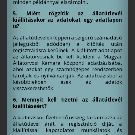
minden példánnyal elszámolni.
5. Miért rögzítik az állatútlevél
kiállításakor az adatokat egy adatlapon
is?
Az állatútlevelek (éppen a szigorú számadású
jellegükből adódóan) a kitöltés után
regisztrálásra kerülnek. A kiállított adatlapot
az állatorvosnak be kell küldeni a Magyar
Állatorvosi Kamara központi adatbázisába,
ahol azokat egy számítógépes rendszerben
tárolják és nyilvántartják. Az adatbázisból a
későbbiekben ezek az adatok
visszakereshetők.
6. Mennyit kell fizetni az állatútlevél
kiállításáért?
A kiállításkor fizetendő összeg tartalmazza az
állatútlevél árát, a regisztráció díját, a
kiállítással kapcsolatos munkálatok és