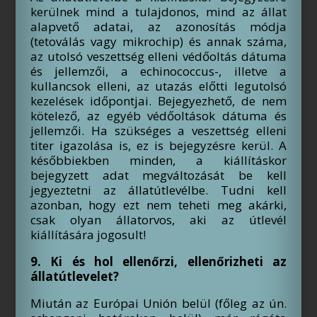
kerülnek mind a tulajdonos, mind az állat
alapvető adatai, az azonosítás módja
(tetoválás vagy mikrochip) és annak száma,
az utolsó veszettség elleni védőoltás dátuma
és jellemzői, a echinococcus-, illetve a
kullancsok elleni, az utazás előtti legutolsó
kezelések időpontjai. Bejegyezhető, de nem
kötelező, az egyéb védőoltások dátuma és
jellemzői. Ha szükséges a veszettség elleni
titer igazolása is, ez is bejegyzésre kerül. A
későbbiekben minden, a kiállításkor
bejegyzett adat megváltozását be kell
jegyeztetni az állatútlevélbe. Tudni kell
azonban, hogy ezt nem teheti meg akárki,
csak olyan állatorvos, aki az útlevél
kiállítására jogosult!
9. Ki és hol ellenőrzi, ellenőrizheti az
állatútlevelet?
Miután az Európai Unión belül (főleg az ún.