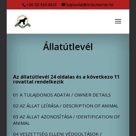
+36-20-934-8925
kapcsolat@oroszterrier.hu
Állatútlevél
Az állatútlevél 24 oldalas és a következo 11
rovattal rendelkezik
01 A TULAJDONOS ADATAI / OWNER DETAILS
02 AZ ÁLLAT LEÍRÁSA / DESCRIPTION OF ANIMAL
03 AZ ÁLLAT AZONOSÍTÁSA / IDENTIFICATION OF
ANIMAL
04 VESZETTSÉG ELLENI VÉDOOLTÁSOK /