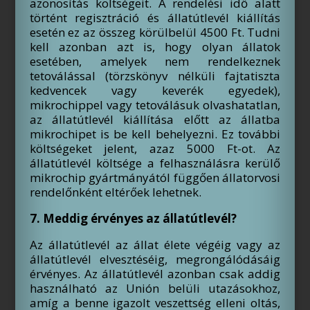
azonosítás költségeit. A rendelési idő alatt
történt regisztráció és állatútlevél kiállítás
esetén ez az összeg körülbelül 4500 Ft. Tudni
kell azonban azt is, hogy olyan állatok
esetében, amelyek nem rendelkeznek
tetoválással (törzskönyv nélküli fajtatiszta
kedvencek vagy keverék egyedek),
mikrochippel vagy tetoválásuk olvashatatlan,
az állatútlevél kiállítása előtt az állatba
mikrochipet is be kell behelyezni. Ez további
költségeket jelent, azaz 5000 Ft-ot. Az
állatútlevél költsége a felhasználásra kerülő
mikrochip gyártmányától függően állatorvosi
rendelőnként eltérőek lehetnek.
7. Meddig érvényes az állatútlevél?
Az állatútlevél az állat élete végéig vagy az
állatútlevél elvesztéséig, megrongálódásáig
érvényes. Az állatútlevél azonban csak addig
használható az Unión belüli utazásokhoz,
amíg a benne igazolt veszettség elleni oltás,