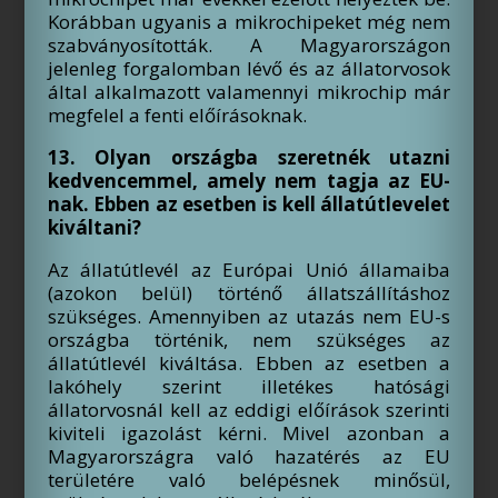
Korábban ugyanis a mikrochipeket még nem
szabványosították. A Magyarországon
jelenleg forgalomban lévő és az állatorvosok
által alkalmazott valamennyi mikrochip már
megfelel a fenti előírásoknak.
13. Olyan országba szeretnék utazni
kedvencemmel, amely nem tagja az EU-
nak. Ebben az esetben is kell állatútlevelet
kiváltani?
Az állatútlevél az Európai Unió államaiba
(azokon belül) történő állatszállításhoz
szükséges. Amennyiben az utazás nem EU-s
országba történik, nem szükséges az
állatútlevél kiváltása. Ebben az esetben a
lakóhely szerint illetékes hatósági
állatorvosnál kell az eddigi előírások szerinti
kiviteli igazolást kérni. Mivel azonban a
Magyarországra való hazatérés az EU
területére való belépésnek minősül,