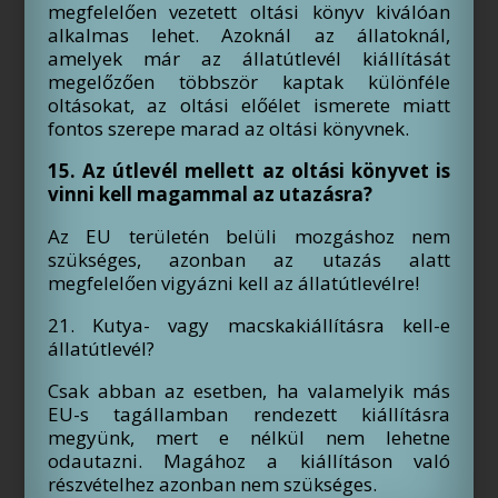
megfelelően vezetett oltási könyv kiválóan
alkalmas lehet. Azoknál az állatoknál,
amelyek már az állatútlevél kiállítását
megelőzően többször kaptak különféle
oltásokat, az oltási előélet ismerete miatt
fontos szerepe marad az oltási könyvnek.
15. Az útlevél mellett az oltási könyvet is
vinni kell magammal az utazásra?
Az EU területén belüli mozgáshoz nem
szükséges, azonban az utazás alatt
megfelelően vigyázni kell az állatútlevélre!
21. Kutya- vagy macskakiállításra kell-e
állatútlevél?
Csak abban az esetben, ha valamelyik más
EU-s tagállamban rendezett kiállításra
megyünk, mert e nélkül nem lehetne
odautazni. Magához a kiállításon való
részvételhez azonban nem szükséges.