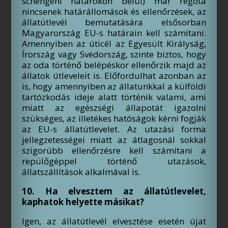
schengeni határokon belül) már régóta
nincsenek határállomások és ellenőrzések, az
állatútlevél bemutatására elsősorban
Magyarország EU-s határain kell számítani.
Amennyiben az úticél az Egyesült Királyság,
Írország vagy Svédország, szinte biztos, hogy
az oda történő belépéskor ellenőrzik majd az
állatok útleveleit is. Előfordulhat azonban az
is, hogy amennyiben az állatunkkal a külföldi
tartózkodás ideje alatt történik valami, ami
miatt az egészségi állapotát igazolni
szükséges, az illetékes hatóságok kérni fogják
az EU-s állatútlevelet. Az utazási forma
jellegzetességei miatt az átlagosnál sokkal
szigorúbb ellenőrzésre kell számítani a
repülőgéppel történő utazások,
állatszállítások alkalmával is.
10. Ha elvesztem az állatútlevelet,
kaphatok helyette másikat?
Igen, az állatútlevél elvesztése esetén újat