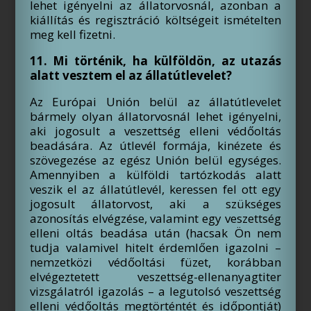
lehet igényelni az állatorvosnál, azonban a
kiállítás és regisztráció költségeit ismételten
meg kell fizetni.
11. Mi történik, ha külföldön, az utazás
alatt vesztem el az állatútlevelet?
Az Európai Unión belül az állatútlevelet
bármely olyan állatorvosnál lehet igényelni,
aki jogosult a veszettség elleni védőoltás
beadására. Az útlevél formája, kinézete és
szövegezése az egész Unión belül egységes.
Amennyiben a külföldi tartózkodás alatt
veszik el az állatútlevél, keressen fel ott egy
jogosult állatorvost, aki a szükséges
azonosítás elvégzése, valamint egy veszettség
elleni oltás beadása után (hacsak Ön nem
tudja valamivel hitelt érdemlően igazolni –
nemzetközi védőoltási füzet, korábban
elvégeztetett veszettség-ellenanyagtiter
vizsgálatról igazolás – a legutolsó veszettség
elleni védőoltás megtörténtét és időpontját)