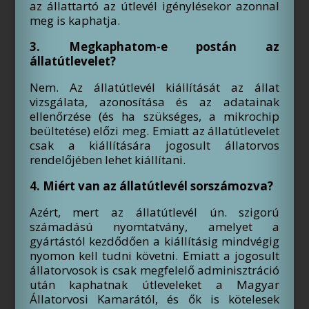
az állattartó az útlevél igénylésekor azonnal
meg is kaphatja.
3. Megkaphatom-e postán az
állatútlevelet?
Nem. Az állatútlevél kiállítását az állat
vizsgálata, azonosítása és az adatainak
ellenőrzése (és ha szükséges, a mikrochip
beültetése) előzi meg. Emiatt az állatútlevelet
csak a kiállítására jogosult állatorvos
rendelőjében lehet kiállítani.
4. Miért van az állatútlevél sorszámozva?
Azért, mert az állatútlevél ún. szigorú
számadású nyomtatvány, amelyet a
gyártástól kezdődően a kiállításig mindvégig
nyomon kell tudni követni. Emiatt a jogosult
állatorvosok is csak megfelelő adminisztráció
után kaphatnak útleveleket a Magyar
Állatorvosi Kamarától, és ők is kötelesek