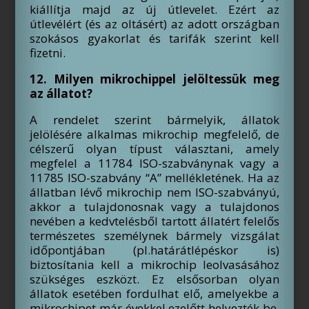
kiállítja majd az új útlevelet. Ezért az
útlevélért (és az oltásért) az adott országban
szokásos gyakorlat és tarifák szerint kell
fizetni.
12. Milyen mikrochippel jelöltessük meg
az állatot?
A rendelet szerint bármelyik, állatok
jelölésére alkalmas mikrochip megfelelő, de
célszerű olyan típust választani, amely
megfelel a 11784 ISO-szabványnak vagy a
11785 ISO-szabvány “A” mellékletének. Ha az
állatban lévő mikrochip nem ISO-szabványú,
akkor a tulajdonosnak vagy a tulajdonos
nevében a kedvtelésből tartott állatért felelős
természetes személynek bármely vizsgálat
időpontjában (pl.határátlépéskor is)
biztosítania kell a mikrochip leolvasásához
szükséges eszközt. Ez elsősorban olyan
állatok esetében fordulhat elő, amelyekbe a
mikrochipet már évekkel ezelőtt helyezték be.