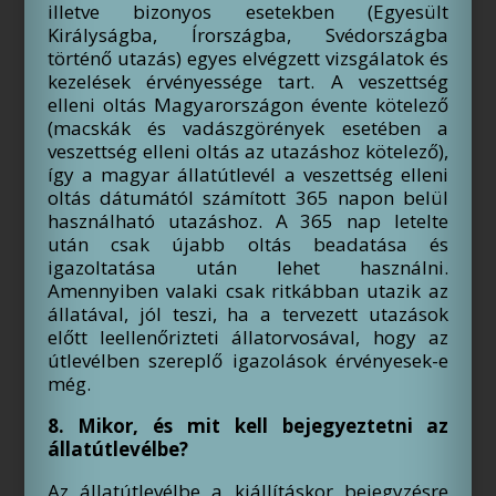
illetve bizonyos esetekben (Egyesült
Királyságba, Írországba, Svédországba
történő utazás) egyes elvégzett vizsgálatok és
kezelések érvényessége tart. A veszettség
elleni oltás Magyarországon évente kötelező
(macskák és vadászgörények esetében a
veszettség elleni oltás az utazáshoz kötelező),
így a magyar állatútlevél a veszettség elleni
oltás dátumától számított 365 napon belül
használható utazáshoz. A 365 nap letelte
után csak újabb oltás beadatása és
igazoltatása után lehet használni.
Amennyiben valaki csak ritkábban utazik az
állatával, jól teszi, ha a tervezett utazások
előtt leellenőrizteti állatorvosával, hogy az
útlevélben szereplő igazolások érvényesek-e
még.
8. Mikor, és mit kell bejegyeztetni az
állatútlevélbe?
Az állatútlevélbe a kiállításkor bejegyzésre