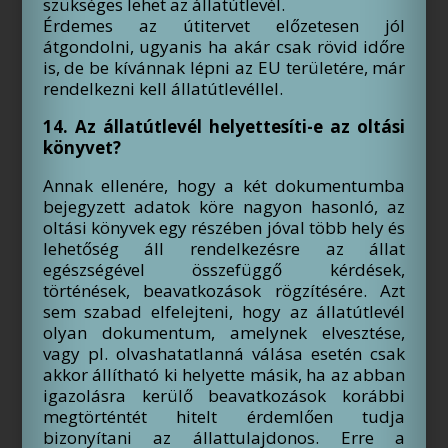
szükséges lehet az állatútlevél.
Érdemes az útitervet előzetesen jól
átgondolni, ugyanis ha akár csak rövid időre
is, de be kívánnak lépni az EU területére, már
rendelkezni kell állatútlevéllel.
14. Az állatútlevél helyettesíti-e az oltási
könyvet?
Annak ellenére, hogy a két dokumentumba
bejegyzett adatok köre nagyon hasonló, az
oltási könyvek egy részében jóval több hely és
lehetőség áll rendelkezésre az állat
egészségével összefüggő kérdések,
történések, beavatkozások rögzítésére. Azt
sem szabad elfelejteni, hogy az állatútlevél
olyan dokumentum, amelynek elvesztése,
vagy pl. olvashatatlanná válása esetén csak
akkor állítható ki helyette másik, ha az abban
igazolásra kerülő beavatkozások korábbi
megtörténtét hitelt érdemlően tudja
bizonyítani az állattulajdonos. Erre a