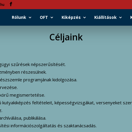
.hu
Rólunk
OFT
Kiképzés
Kiállítások
Céljaink
égügyi szűrések népszerűsítését.
vezményben részesülnek.
nyészszemle programjának kidolgozása.
ervezése.
 körű megismertetése.
 kutyakiképzés feltételeit, képességvizsgákat, versenyeket szerv
z.
chíválása, publikálása.
ítési információszolgáltatás és szaktanácsadás.