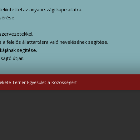
ekintettel az anyaországi kapcsolatra.
sérése.
szervezetekkel.
s a felelős állattartásra való nevelésének segítése.
kájának segítése.
sajtó útján.
kete Terrier Egyesület a Közösségért