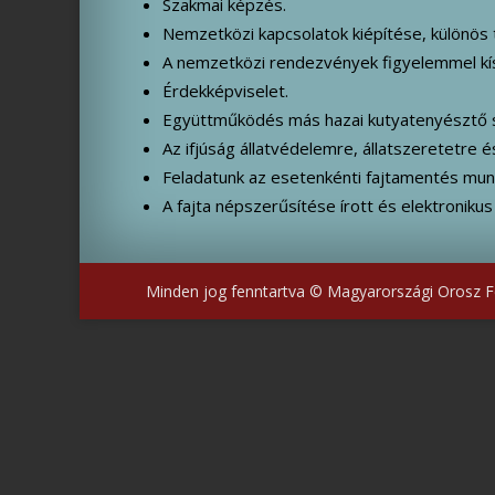
Szakmai képzés.
Nemzetközi kapcsolatok kiépítése, különös t
A nemzetközi rendezvények figyelemmel kí
Érdekképviselet.
Együttműködés más hazai kutyatenyésztő 
Az ifjúság állatvédelemre, állatszeretetre é
Feladatunk az esetenkénti fajtamentés mun
A fajta népszerűsítése írott és elektronikus 
Minden jog fenntartva © Magyarországi Orosz Fe