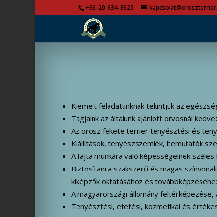
+36-20-934-8925
kapcsolat@oroszterrier
Kiemelt feladatunknak tekintjük az egészs
Tagjaink az általunk ajánlott orvosnál ked
Az orosz fekete terrier tenyésztési és te
Kiállítások, tenyészszemlék, bemutatók sz
A fajta munkára való képességeinek széles
Biztosítani a szakszerű és magas színvonalú
kiképzők oktatásához és továbbképzéséhe
A magyarországi állomány feltérképezése, ar
Tenyésztési, etetési, kozmetikai és értékes