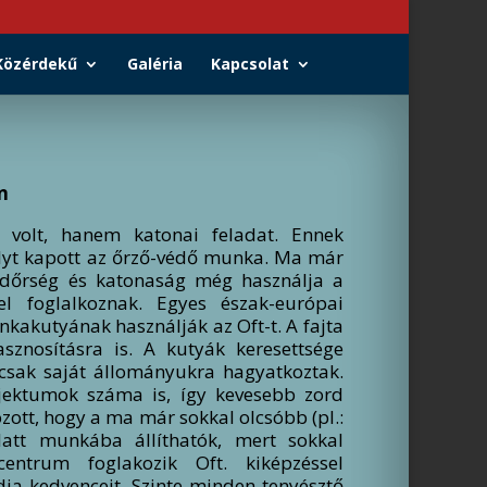
Közérdekű
Galéria
Kapcsolat
n
 volt, hanem katonai feladat. Ennek
úlyt kapott az őrző-védő munka. Ma már
ndőrség és katonaság még
használja a
l foglalkoznak. Egyes észak-európai
nkakutyának használják az Oft-t. A fajta
znosításra is. A kutyák keresettsége
 csak saját állományukra hagyatkoztak.
jektumok száma is, így kevesebb zord
ozott, hogy a ma már sokkal olcsóbb (pl.:
latt munkába állíthatók, mert sokkal
ntrum foglakozik Oft. kiképzéssel
ja kedvenceit. Szinte minden tenyésztő