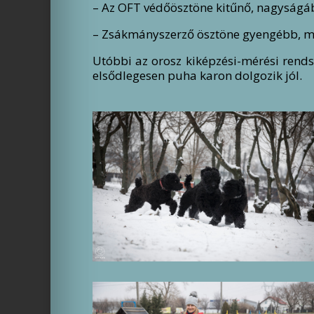
– Az OFT védőösztöne kitűnő, nagyságábó
– Zsákmányszerző ösztöne gyengébb, mint
Utóbbi az orosz kiképzési-mérési rends
elsődlegesen puha karon dolgozik jól.