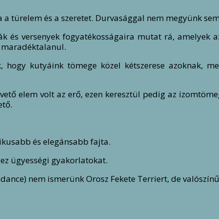
 a türelem és a szeretet. Durvasággal nem megyünk se
ák és versenyek fogyatékosságaira mutat rá, amelyek 
g maradéktalanul.
 hogy kutyáink tömege közel kétszerese azoknak, mel
pvető elem volt az erő, ezen keresztül pedig az izomtöm
ető.
ikusabb és elegánsabb fajta.
gez ügyességi gyakorlatokat.
l, dance) nem ismerünk Orosz Fekete Terriert, de valószín