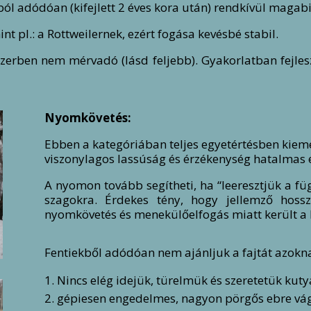
l adódóan (kifejlett 2 éves kora után) rendkívül magabi
 pl.: a Rottweilernek, ezért fogása kevésbé stabil.
zerben nem mérvadó (lásd feljebb). Gyakorlatban fejlesz
Nyomkövetés:
Ebben a kategóriában teljes egyetértésben kieme
viszonylagos lassúság és érzékenység hatalmas 
A nyomon tovább segítheti, ha “leeresztjük a fü
szagokra. Érdekes tény, hogy jellemző hoss
nyomkövetés és menekülőelfogás miatt került a k
Fentiekből adódóan nem ajánljuk a fajtát azokna
Nincs elég idejük, türelmük és szeretetük kut
gépiesen engedelmes, nagyon pörgős ebre vá