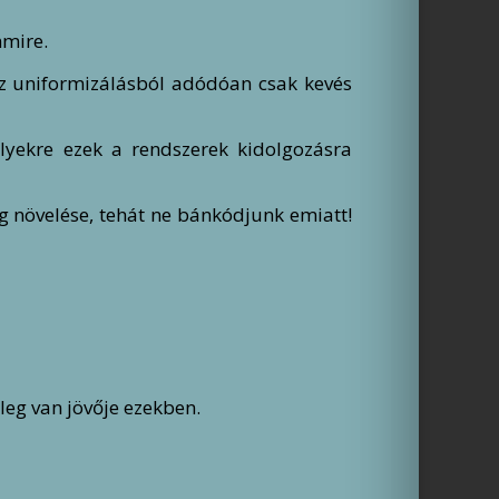
mmire.
az uniformizálásból adódóan csak kevés
yekre ezek a rendszerek kidolgozásra
eg növelése, tehát ne bánkódjunk emiatt!
űleg van jövője ezekben.