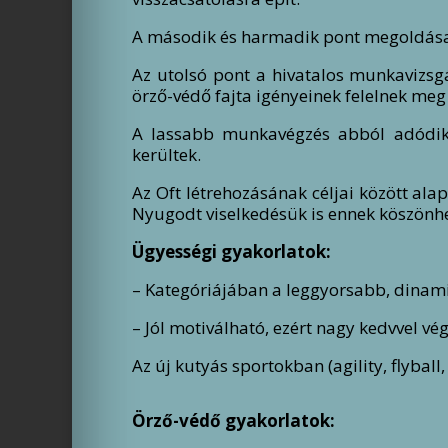
A második és harmadik pont megoldása
Az utolsó pont a hivatalos munkavizsg
örző-védő fajta igényeinek felelnek me
A lassabb munkavégzés abból adódik,
kerültek.
Az Oft létrehozásának céljai között ala
Nyugodt viselkedésük is ennek köszönh
Ügyességi gyakorlatok:
– Kategóriájában a leggyorsabb, dinam
– Jól motiválható, ezért nagy kedvvel vé
Az új kutyás sportokban (agility, flybal
Örző-védő gyakorlatok: