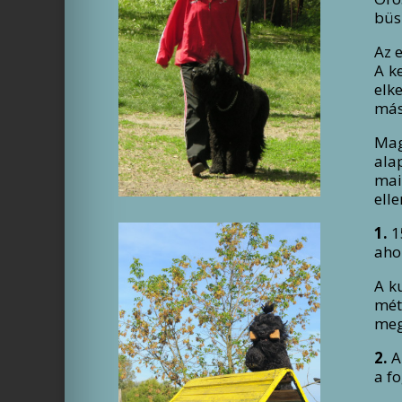
büs
Az 
A k
elk
más
Mag
ala
mai
ell
1.
1
ahol
A k
méte
meg
2.
A
a fo