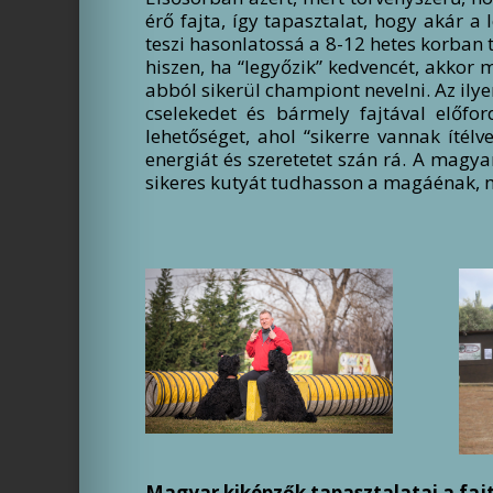
érő fajta, így tapasztalat, hogy akár 
teszi hasonlatossá a 8-12 hetes korban t
hiszen, ha “legyőzik” kedvencét, akkor 
abból sikerül championt nevelni. Az ilye
cselekedet és bármely fajtával előf
lehetőséget, ahol “sikerre vannak ítél
energiát és szeretetet szán rá. A magy
sikeres kutyát tudhasson a magáénak, m
Magyar kiképzők tapasztalatai a faj