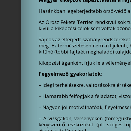
Hazánkban legelterjedtebb örző-védő a N
Az Orosz Fekete Terrier rendkívül sok t
kívül a kiképzési célok sem voltak azono
Sajnos az elterjedt szabályrendszereket 
meg. Ez természetesen nem azt jelenti,
kitűnő (többi fajtáét meghaladó) tulaj
Kiképzési áganként írjuk le a vélemények
Fegyelmező gyakorlatok:
– Idegi terhelésekre, változásokra érzé
– Hamarabb felfogják a feladatot, viszo
– Nagyon jól motiválhatóak, figyelmesek 
– A vizsgákon, versenyeken (tömegükb
kényszerítő eszközöket (pl: szöges-f
visszacsatolásra épít.