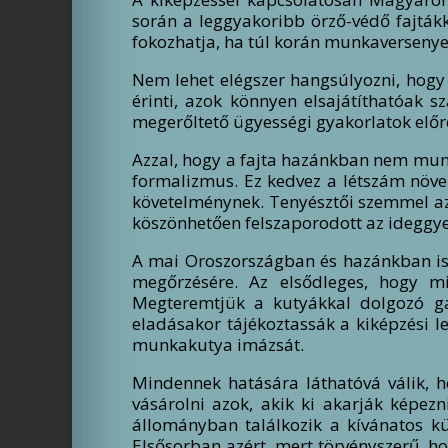
során a leggyakoribb örző-védő fajtákk
fokozhatja, ha túl korán munkaversenyek
Nem lehet elégszer hangsúlyozni, hogy
érinti, azok könnyen elsajátíthatóak 
megerőltető ügyességi gyakorlatok előr
Azzal, hogy a fajta hazánkban nem munka
formalizmus. Ez kedvez a létszám növel
követelménynek. Tenyésztői szemmel azo
köszönhetően felszaporodott az ideggyen
A mai Oroszországban és hazánkban is 
megőrzésére. Az elsődleges, hogy mi
Megteremtjük a kutyákkal dolgozó ga
eladásakor tájékoztassák a kiképzési l
munkakutya imázsát.
Mindennek hatására láthatóvá válik, h
vásárolni azok, akik ki akarják képezn
állományban találkozik a kívánatos kü
Elsősorban azért, mert törvényszerű, h