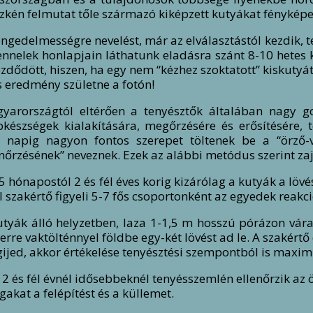
zkén felmutat tőle származó kiképzett kutyákat fénykép
engedelmességre nevelést, már az elválasztástól kezdik,
ennelek honlapjain láthatunk eladásra szánt 8-10 hetes
ezdődött, hiszen, ha egy nem “kézhez szoktatott” kiskutyá
 eredmény születne a fotón!
yarországtól eltérően a tenyésztők általában nagy g
pkészségek kialakítására, megőrzésére és erősítésére,
 napig nagyon fontos szerepet töltenek be a “örző-v
enőrzésének” neveznek. Ezek az alábbi metódus szerint za
5 hónapostól 2 és fél éves korig kizárólag a kutyák a lövé
 szakértő figyeli 5-7 fős csoportonként az egyedek reakci
utyák álló helyzetben, laza 1-1,5 m hosszú pórázon vá
rre vaktölténnyel földbe egy-két lövést ad le. A szakértő e
ijed, akkor értékelése tenyésztési szempontból is maxim
 2 és fél évnél idősebbeknél tenyésszemlén ellenőrzik a
gakat a felépítést és a küllemet.