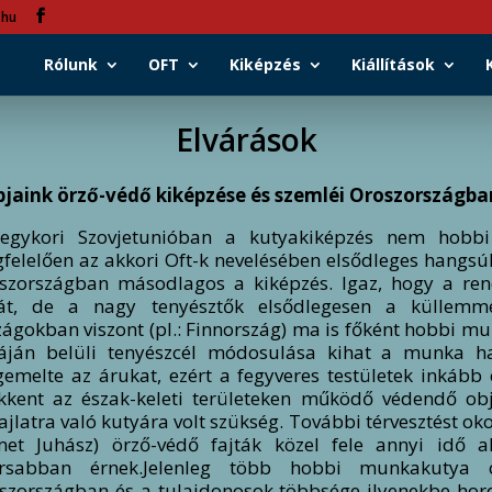
.hu
Rólunk
OFT
Kiképzés
Kiállítások
Elvárások
jaink örző-védő kiképzése és szemléi Oroszországba
egykori Szovjetunióban a kutyakiképzés nem hobbi
felelően az akkori Oft-k nevelésében elsődleges hangs
szországban másodlagos a kiképzés. Igaz, hogy a re
tát, de a nagy tenyésztők elsődlegesen a küllemme
zágokban viszont (pl.: Finnország) ma is főként hobbi mu
áján belüli tenyészcél módosulása kihat a munka has
emelte az árukat, ezért a fegyveres testületek inkább
kkent az észak-keleti területeken működő védendő ob
ajlatra való kutyára volt szükség. További térvesztést ok
et Juhász) örző-védő fajták közel fele annyi idő a
rsabban érnek.Jelenleg több hobbi munkakutya ce
szországban és a tulajdonosok többsége ilyenekbe hord