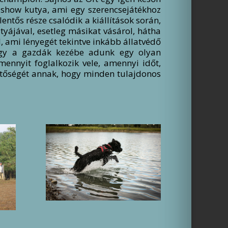
b show kutya, ami egy szerencsejátékhoz
entős része csalódik a kiállítások során,
tyájával, esetleg másikat vásárol, hátha
l, ami lényegét tekintve inkább állatvédő
hogy a gazdák kezébe adunk egy olyan
mennyit foglalkozik vele, amennyi időt,
hetőségét annak, hogy minden tulajdonos