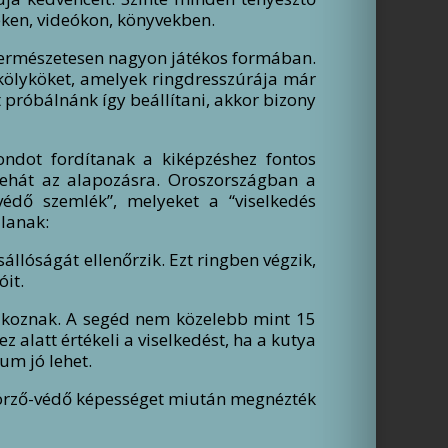
eken, videókon, könyvekben.
 természetesen nagyon játékos formában.
 kölyköket, amelyek ringdresszúrája már
t próbálnánk így beállítani, akkor bizony
ondot fordítanak a kiképzéshez fontos
 tehát az alapozásra. Oroszországban a
édő szemlék”, melyeket a “viselkedés
jlanak:
sállóságát ellenőrzik. Ezt ringben végzik,
óit.
rakoznak. A segéd nem közelebb mint 15
z alatt értékeli a viselkedést, ha a kutya
um jó lehet.
z örző-védő képességet miután megnézték