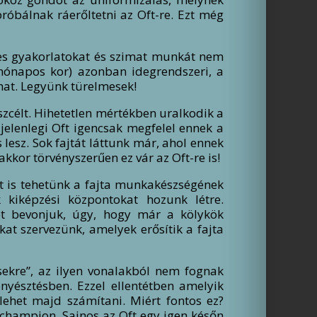
róbálnak ráerőltetni az Oft-re. Ezt még
mes gyakorlatokat és szimat munkát nem
 hónapos kor) azonban idegrendszeri, a
hat. Legyünk türelmesek!
szcélt. Hihetetlen mértékben uralkodik a
jelenlegi Oft igencsak megfelel ennek a
esz. Sok fajtát láttunk már, ahol ennek
kor törvényszerűen ez vár az Oft-re is!
t is tehetünk a fajta munkakészségének
 kiképzési központokat hozunk létre.
et bevonjuk, úgy, hogy már a kölykök
at szervezünk, amelyek erősítik a fajta
sekre”, az ilyen vonalakból nem fognak
enyésztésben. Ezzel ellentétben amelyik
lehet majd számítani. Miért fontos ez?
 champion. Sajnos az Oft egy igen későn