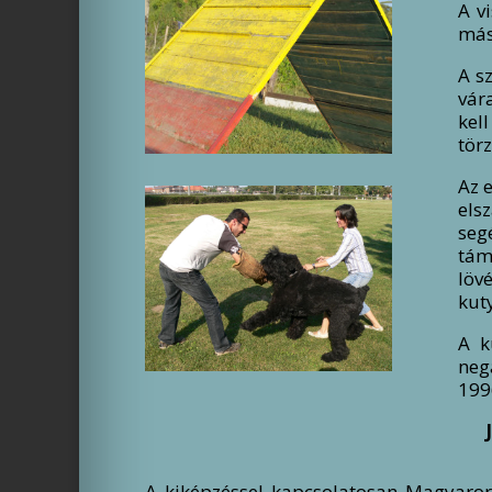
A v
más
A s
vár
kel
tör
Az 
els
seg
tám
löv
kut
A k
neg
199
A kiképzéssel kapcsolatosan Magyarors