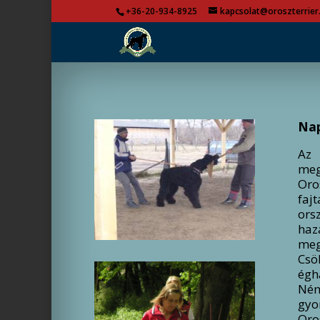
+36-20-934-8925
kapcsolat@oroszterrier
Nap
Az 
meg
Oro
faj
ors
haz
meg
Csö
égh
Ném
gyo
Oro