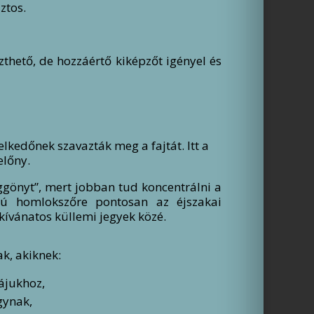
ztos.
thető, de hozzáértő kiképzőt igényel és
lkedőnek szavazták meg a fajtát. Itt a
előny.
ggönyt”, mert jobban tud koncentrálni a
zú homlokszőre pontosan az éjszakai
ívánatos küllemi jegyek közé.
k, akiknek:
yájukhoz,
gynak,