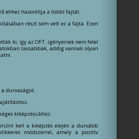
 ehhez hasonlítja a többi fajtát.
ításában részt sem vett ez a fajta. Ezen
tták ki, így az OFT. igényeinek nem felel
adatokban lassabbak, addig vannak olyan
atni.
k a durvaságot.
ajátításhoz.
ükséges kiképzésükhöz.
rülni kell a kiképzés elején a durvább
klikkeres módszerrel, amely a pozitív