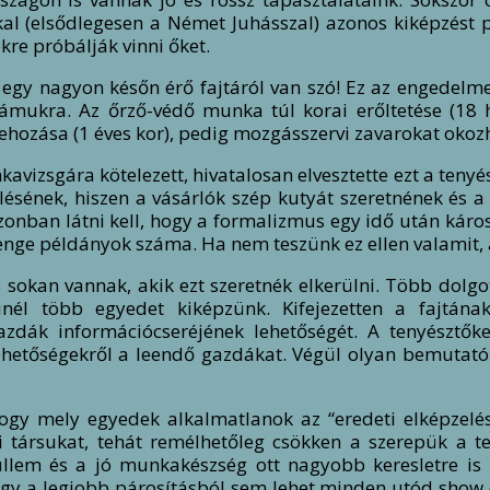
al (elsődlegesen a Német Juhásszal) azonos kiképzést p
re próbálják vinni őket.
 egy nagyon későn érő fajtáról van szó! Ez az engedel
számukra. Az őrző-védő munka túl korai erőltetése (18
ehozása (1 éves kor), pedig mozgásszervi zavarokat okoz
vizsgára kötelezett, hivatalosan elvesztette ezt a tenyé
ésének, hiszen a vásárlók szép kutyát szeretnének és a 
nban látni kell, hogy a formalizmus egy idő után káros l
ge példányok száma. Ha nem teszünk ez ellen valamit, ak
sokan vannak, akik ezt szeretnék elkerülni. Több dolgo
nél több egyedet kiképzünk. Kifejezetten a fajtának
zdák információcseréjének lehetőségét. A tenyésztők
ehetőségekről a leendő gazdákat. Végül olyan bemutatók
ogy mely egyedek alkalmatlanok az “eredeti elképzelé
i társukat, tehát remélhetőleg csökken a szerepük a t
llem és a jó munkakészség ott nagyobb keresletre is 
ogy a legjobb párosításból sem lehet minden utód show