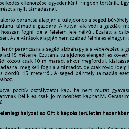
iselkedés ellenőrzése egyedenként, ringben történik. E
részt a nyílt támadásnál.
zakértő parancsa alapján a tulajdonos a segéd búvóhely
atlanul támad a gazdára. A kutya -aki védi a gazdát- m
l hosszan fogni, de a félelem jele nélkül. Ezalatt a csi
zsén. Az elvárások alapján nem szabad félnie és elhagyni
ellenőr parancsára a segéd abbahagyja a védekezést, a 
zalad 15 méterre. Ezután a tulajdonos elengedi és követn
éd között csak 10 m marad, akkor megfordul, kiáltással
adásnál meg kell fognia a támadót, de csak rövid ideig k
és dördül 15 méterről. A segéd bármely támadás eset
yához.
utya pozitív osztályzatot kap, ha nem mutat gyávasá
atívnak ítélik és csak jó minősítést kaphat.M. Geraszi
6.
Jelenlegi helyzet az Oft kiképzés területén hazánkba
zágon is vannak jó és rossz tapasztalataink. Sokszor