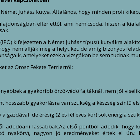
émet Juhász kutya. Általános, hogy minden profi kiképző
ulajdonságban eltér ettől, ami nem csoda, hiszen a kialak
sak.
(IPO) kifejezetten a Német Juhász típusú kutyákra alakíto
 hogy nem állják meg a helyüket, de amíg bizonyos fel
donságaik, amelyeket ezek a vizsgákon be sem tudnak mut
et az Orosz Fekete Terrierről:
kenyebbek a gyakoribb örző-védő fajtáknál, nem jól viseli
nt hosszabb gyakorlásra van szükség a készség szintű els
a gazdával, de érésig (2 és fél éves kor) sok energia sz
ől adódóan) lassabbak.
Az első pontból adódik, hogy ke
ojtó nyakörv), nagyon jó eredményeket értek el ún.: 