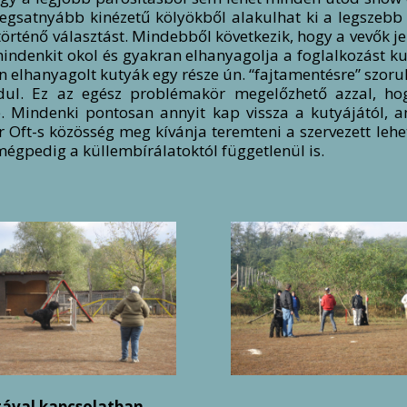
a legsatnyább kinézetű kölyökből alakulhat ki a legszeb
örténő választást. Mindebből következik, hogy a vevők jel
mindenkit okol és gyakran elhanyagolja a foglalkozást ku
n elhanyagolt kutyák egy része ún. “fajtamentésre” szoru
ordul. Ez az egész problémakör megelőzhető azzal, 
ve. Mindenki pontosan annyit kap vissza a kutyájától, a
ar Oft-s közösség meg kívánja teremteni a szervezett le
égpedig a küllembírálatoktól függetlenül is.
tával kapcsolatban