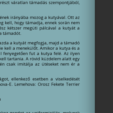
gyrészt váratlan támadás szempontjából,
ének irányába mozog a kutyával. Ott az
eg kell, hogy támadja, ennek során nem
bész kétszer megüti pálcával a kutyát a
 a támadót.
gazda a kutyát megfogja, majd a támadó
ie kell a menekülőt. Amikor a kutya és a
 fenyegetően fut a kutya felé. Az ilyen
ell tartania. A rövid küzdelem alatt egy
én csak imitálja az ütéseket nem ér a
got, ellenkező esetben a viselkedését
mova-E. Lemehova: Orosz Fekete Terrier
n
 okoz gondot az uniformizálás, melynek